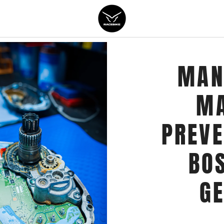
MAN
MA
PREV
BO
G